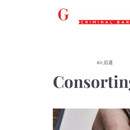
&lt;后退
Consortin