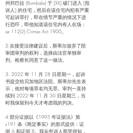
州邦巴拉 (Bombala) 于 [XX] 破门进入 [投
诉人] 的住宅，然后在该住宅内犯有严重
可起诉罪行，即在情节严重的情况下进
行恐吓，即他知道该住宅内有人在场：
se 112(2) Crimes Act 1900。
2.在接受法律建议后，斯蒂尔放弃了陪
审团审判的权利，选择由法官单独审
判。检察长同意了这一做法。
3. 2022 年 11 月 28 日星期一，起诉
书提交给贝加地区法院。斯蒂尔先生表
示，他对每项罪名均无罪。审判一直持
续到 2022 年 11 月 30 日星期三，当
时我保留到今天才考虑我的判决。
4.部分证据以《1995 年证据法》第 
s191 条《商定事实》的形式提供：证
据 A 和证据 B。我从申诉人那里得知，