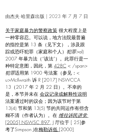
由杰夫·哈里森出版 | 2023 年 7 月 7 日
关于家庭暴力的警察政策
 很大程度上是
一种零容忍。可以说，地方法院最普遍
的指控是第 13 条（见下文），涉及跟
踪或恐吓犯罪（家庭和个人）
犯罪>
al) 
2007 年暴力法（“该法”）。此罪行是一
种特定意图，因此，第 
428C
 < /span>
犯罪
适用第 1900 号法案（参见：< 
u>
McIlwraith 诉 R 
[2017] NSWCCA 
13（2017 年 2 月 22 日）。不幸的
是，本节并未在 
会议记录或解释性说明
法案通过时的议会；因为该节对于第 
13(4) 节和第 13(5) 节的共同运作有些含
糊不清（作者认为）。在 
维拉诉民进党
[2005] NSWSC 897
,
 J 厅位于 [ 25]参
考了Simpson J在
梅勒诉低 
[2000] 