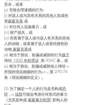
安全，或者
(c) 导致合理逮捕的行为-- 
(i) 对该人或与其有关系的其他人造成伤
害
家庭关系
 或 
(ii) 对任何人实施暴力，或 
(iii) 财产损失，或 
(iv) 伤害属于该人或与该人有关系的其他
人的动物，或者属于该人或曾经拥有的
动物
 家庭关系
或
(d) 相当于胁迫、欺骗或威胁的行为
孩子
缔结 
1900 年犯罪法
,第 93AC 条，或 
(e) 相当于胁迫、欺骗或威胁他人缔结 
< 
所指的强迫婚姻的行为u>
，第 270.7A 
条（强迫婚姻的定义）。 
(2) 为了确定一个人的行为是否构成
恐
吓
，a 
法院
可能会考虑任何形式的暴力
（尤其是构成 
家庭暴力犯罪
) 影响人的