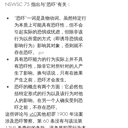
NSWSC 75 指出与“恐吓”有关：
“恐吓”一词是及物动词。虽然特定行
为本质上可能具有恐吓性，但不会
引起实际的恐惧或忧虑，但除非该
行为以所需的方式（即诱导恐惧或
影响行为）影响其对象，否则就不
存在恐吓。
 p>
具有恐吓能力的行为实际上并不具
有恐吓性，除非它对所针对的人产
生了影响。换句话说，只有在效果
产生之前，恐吓才会发生。
恐吓的概念有两个方面：它必然包
括特定形式的行为以及该行为对他
人的影响。在另一个人确实受到恐
吓之前，不存在恐吓。
这些评论与 
s60
其他
犯罪
 1900 年法案
涉及恐吓警察。第 60 条没有与该法第 
13(4) 条类似的条款，该条将犯罪行为本